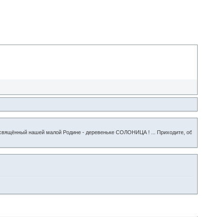
 нашей малой Родине - деревеньке СОЛОНИЦА ! ... Приходите, общайтесь с земляками