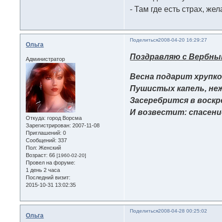
- Там где есть страх, же
Поделиться
2008-04-20 16:29:27
Ольга
Поздравляю с Вербны
Администратор
Весна подарит хрупк
Пушистых капель, не
Засеребрится в воскр
И возвестит: спасени
Откуда:
город Ворсма
Зарегистрирован
: 2007-11-08
Приглашений:
0
Сообщений:
337
Пол:
Женский
Возраст:
66
[1960-02-20]
Провел на форуме:
1 день 2 часа
Последний визит:
2015-10-31 13:02:35
Поделиться
2008-04-28 00:25:02
Ольга