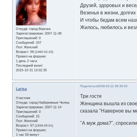
Друзей, здоровых и весе
Везенья в жизни, долгих 
И чтобы бедам всем наз
Жилось, любилось и вез
Откуда:
город Ворсма
Зарегистрирован
: 2007-11-08
Приглашений:
0
Сообщений:
337
Пол:
Женский
Возраст:
66
[1960-02-20]
Провел на форуме:
1 день 2 часа
Последний визит:
2015-10-31 13:02:35
Поделиться
2008-03-11 08:35:03
Larisa
Три гостя
Участник
Откуда:
город Набережные Челны
Женщина вышла из своег
Зарегистрирован
: 2007-11-14
сказала "Наверное вы мн
Приглашений:
0
Сообщений:
15
Пол:
Женский
"А муж дома?", спросили
Возраст:
67
[1959-05-01]
Провел на форуме:
1 час 50 минут