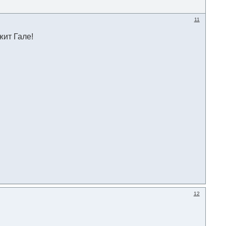
11
жит Гале!
12