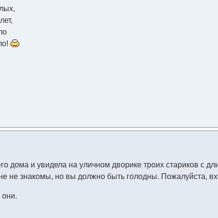
лых,
лет,
ло
ло!
о дома и увидела на уличном дворике троих стариков с дл
е не знакомы, но вы должно быть голодны. Пожалуйста, вх
 они.