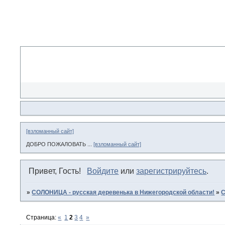
[взломанный сайт]
ДОБРО ПОЖАЛОВАТЬ ...
[взломанный сайт]
Привет, Гость!
Войдите
или
зарегистрируйтесь
.
»
СОЛОНИЦА - русская деревенька в Нижегородской области!
»
С
Страница:
«
1
2
3
4
»