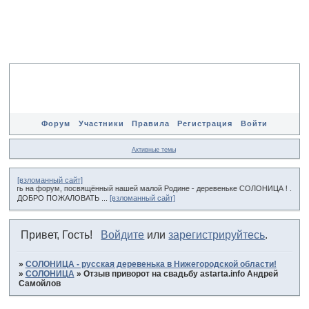
Форум
Участники
Правила
Регистрация
Войти
Активные темы
[взломанный сайт]
ать на форум, посвящённый нашей малой Родине - деревеньке СОЛОНИЦА ! ... Приходи
ДОБРО ПОЖАЛОВАТЬ ...
[взломанный сайт]
Привет, Гость!
Войдите
или
зарегистрируйтесь
.
»
СОЛОНИЦА - русская деревенька в Нижегородской области!
»
СОЛОНИЦА
»
Отзыв приворот на свадьбу astarta.info Андрей
Самойлов