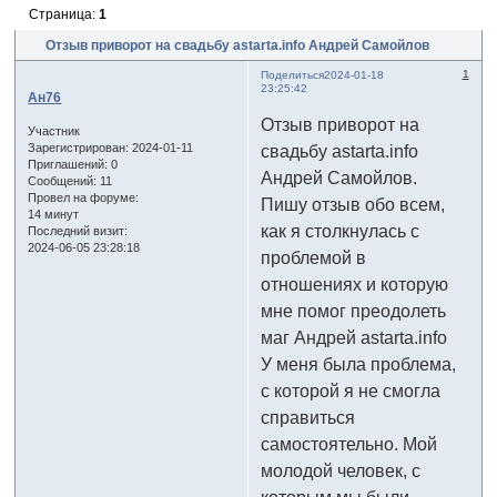
Страница:
1
Отзыв приворот на свадьбу astarta.info Андрей Самойлов
1
Поделиться
2024-01-18
23:25:42
Ан76
Отзыв приворот на
Участник
Зарегистрирован
: 2024-01-11
свадьбу astarta.info
Приглашений:
0
Андрей Самойлов.
Сообщений:
11
Провел на форуме:
Пишу отзыв обо всем,
14 минут
как я столкнулась с
Последний визит:
2024-06-05 23:28:18
проблемой в
отношениях и которую
мне помог преодолеть
маг Андрей astarta.info
У меня была проблема,
с которой я не смогла
справиться
самостоятельно. Мой
молодой человек, с