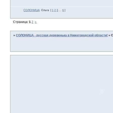
СОЛОНИЦА
Ольга
[
1
2
3
…
6
]
Страница:
1
2
»
»
СОЛОНИЦА - русская деревенька в Нижегородской области!
»