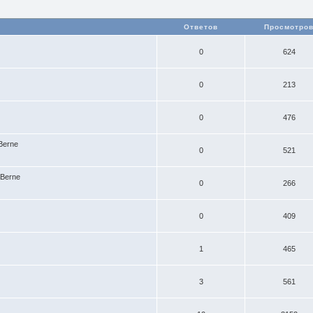
Ответов
Просмотро
0
624
0
213
0
476
aBerne
0
521
aBerne
0
266
0
409
1
465
3
561