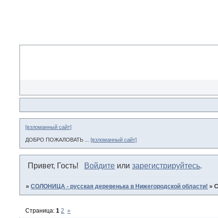
[взломанный сайт]
ДОБРО ПОЖАЛОВАТЬ ...
[взломанный сайт]
Привет, Гость!
Войдите
или
зарегистрируйтесь
.
»
СОЛОНИЦА - русская деревенька в Нижегородской области!
»
Страница:
1
2
»