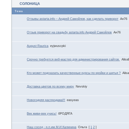
СОЛОНИЦА
Тема
Отзывы astarta.info – Андрей Самойлов, как сделать приворот
Ан76
Отзыв приворот на свадьбу astarta.info Андрей Самойлов
Ан76
August Raurica
eyjwuscpki
Срочно требуется веб-мастер для администрирования сайтов.
Alis
Кто может подсказать качественные курсы по кройки и шитья ?
Alis
Доставка цветов по всему миру
Nevskiy
Новогодняя распродажа!!!
easyeas
Век живи-век учись!
бРОДЯГА
Наш сосед - р.п.им.М.И.Калинина
Ольга
[
1
2
]